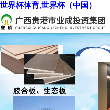
世界杯体育,世界杯（中国）