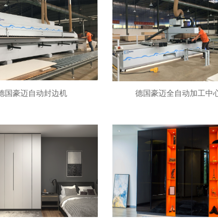
德国豪迈自动封边机
德国豪迈全自动加工中