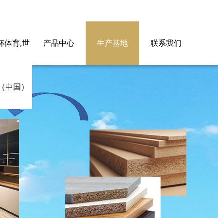
杯体育,世
产品中心
生产基地
联系我们
（中国）