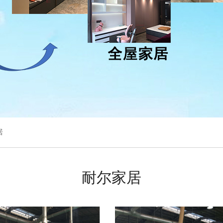
居
耐尔家居