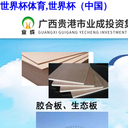
世界杯体育,世界杯（中国）