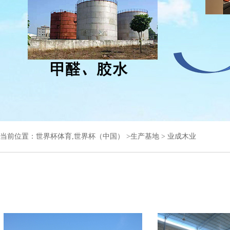
当前位置：
世界杯体育,世界杯（中国）
>
生产基地
>
业成木业