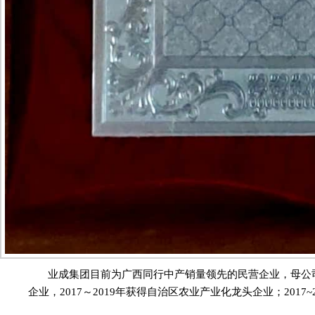
业成集团目前为广西同行中产销量领先的民营企业，母公
企业，2017～2019年获得自治区农业产业化龙头企业；20