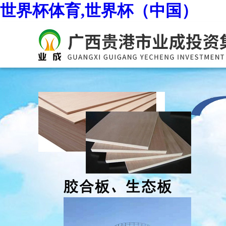
世界杯体育,世界杯（中国）