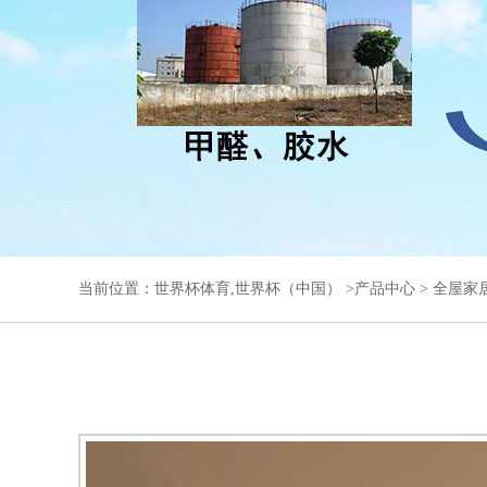
当前位置：
世界杯体育,世界杯（中国）
>
产品中心
>
全屋家