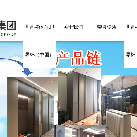
世界杯体育,世
关于我们
荣誉资质
世界
界杯（中国）
界杯