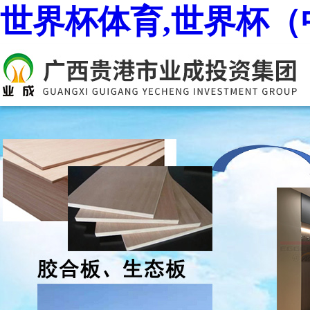
世界杯体育,世界杯（