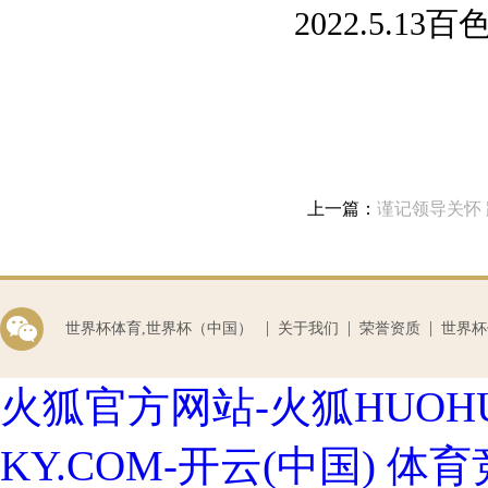
2022.5.
上一篇：
谨记领导关怀
|
|
|
世界杯体育,世界杯（中国）
关于我们
荣誉资质
世界杯
火狐官方网站-火狐HUO
KY.COM-开云(中国)
体育