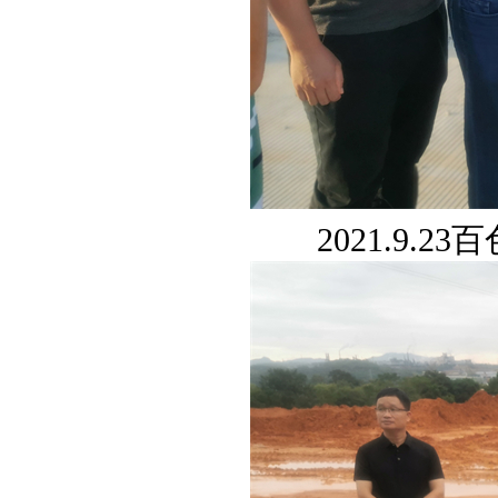
2021.9