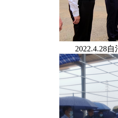
2022.4