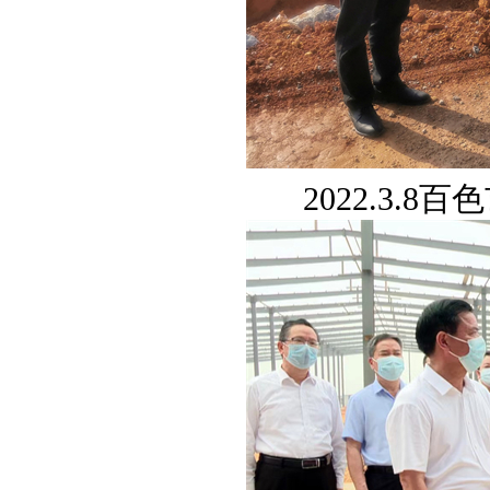
2022.3