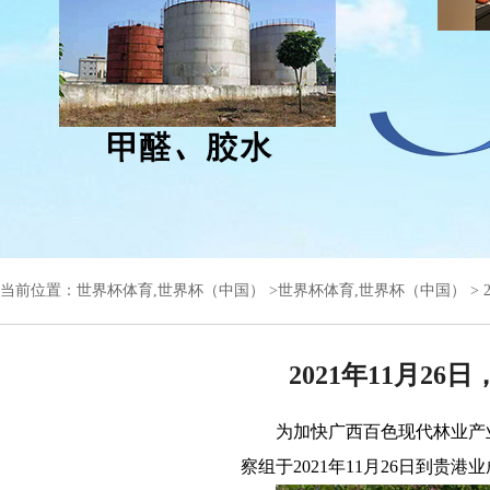
当前位置：
世界杯体育,世界杯（中国）
>
世界杯体育,世界杯（中国）
>
2021年11月
为加快广西百色现代林业产
察组于2021年11月26日到贵