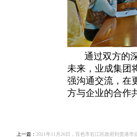
通过双方的深入
未来，业成集团
强沟通交流，在
方与企业的合作
上一篇：
2021年11月26日，百色市右江区政府到贵港