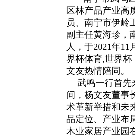
区林产品产业高
员、南宁市伊岭
副主任黄海珍，
人，于2021年
界杯体育,世界杯
文友热情陪同。
武鸣一行首先
间，杨文友董事
术革新举措和未
品定位、产业布
木业家居产业园