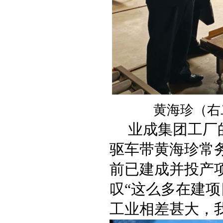
黄海珍（右
业成集团工厂
驱车带黄海珍常
前已建成并投产
叹“这么多在建
工业相差甚大，