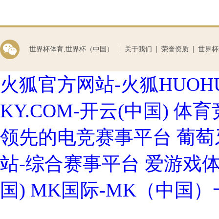
|
|
|
世界杯体育,世界杯（中国）
关于我们
荣誉资质
世界杯
火狐官方网站-火狐HUO
KY.COM-开云(中国)
体育
领先的电竞赛事平台
葡萄
站-综合赛事平台
爱游戏体
国)
MK国际-MK（中国