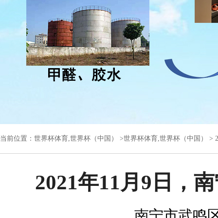
当前位置：
世界杯体育,世界杯（中国）
>
世界杯体育,世界杯（中国）
>
2021年11月9
南宁市武鸣