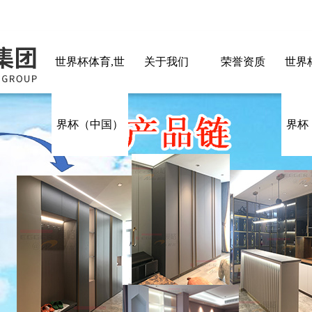
世界杯体育,世
关于我们
荣誉资质
世界
界杯（中国）
界杯