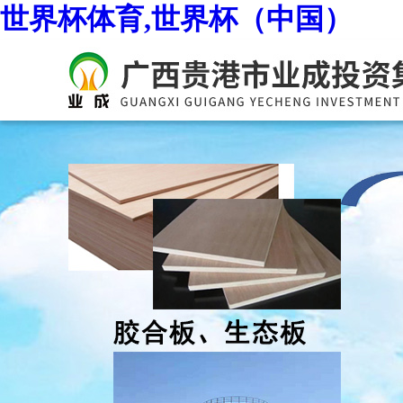
世界杯体育,世界杯（中国）