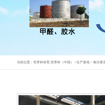
当前位置：
世界杯体育,世界杯（中国）
>
生产基地
>
耐尔家