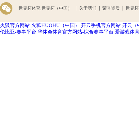
|
|
|
世界杯体育,世界杯（中国）
关于我们
荣誉资质
世界杯
火狐官方网站-火狐HUOHU（中国）
开云手机官方网站-开云（
伦比亚-赛事平台
华体会体育官方网站-综合赛事平台
爱游戏体育