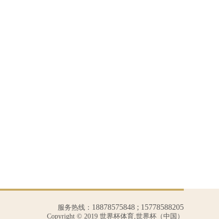
18878575848 ; 15778588205
服务热线：
Copyright © 2019 世界杯体育,世界杯（中国）