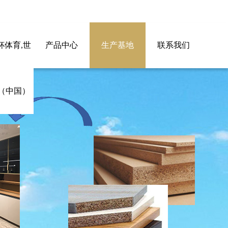
杯体育,世
产品中心
生产基地
联系我们
（中国）