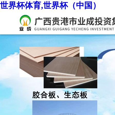
世界杯体育,世界杯（中国）