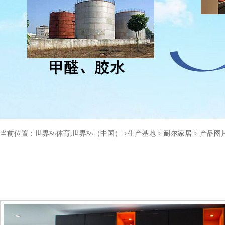
当前位置：
世界杯体育,世界杯（中国）
>
生产基地
>
耐尔家居
> 产品图