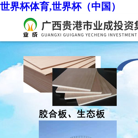
世界杯体育,世界杯（中国）