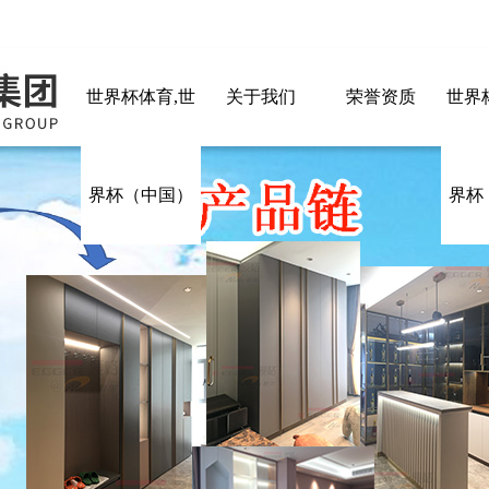
世界杯体育,世
关于我们
荣誉资质
世界
界杯（中国）
界杯