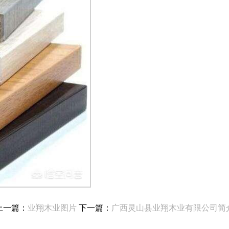
上一篇：
业翔木业图片
下一篇：
广西灵山县业翔木业有限公司简