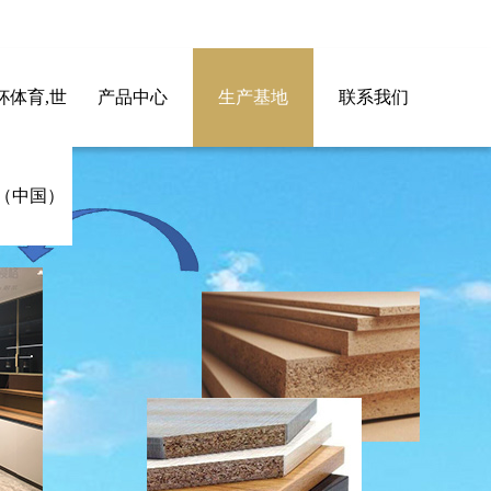
杯体育,世
产品中心
生产基地
联系我们
（中国）