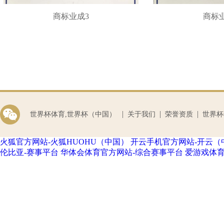
商标业成3
商标
|
|
|
世界杯体育,世界杯（中国）
关于我们
荣誉资质
世界杯
火狐官方网站-火狐HUOHU（中国）
开云手机官方网站-开云（
伦比亚-赛事平台
华体会体育官方网站-综合赛事平台
爱游戏体育