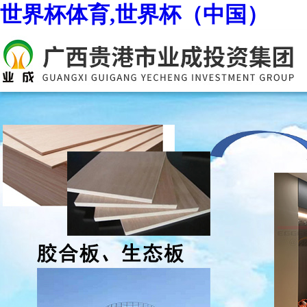
世界杯体育,世界杯（中国）